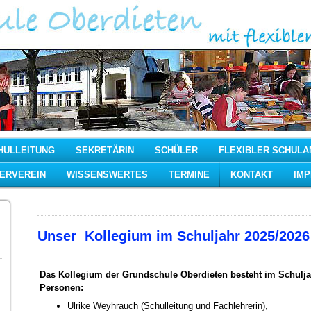
HULLEITUNG
SEKRETÄRIN
SCHÜLER
FLEXIBLER SCHULA
ERVEREIN
WISSENSWERTES
TERMINE
KONTAKT
IM
Unser Kollegium im Schuljahr 2025/2026
Das Kollegium der Grundschule Oberdieten besteht im Schulja
Personen:
Ulrike Weyhrauch (Schulleitung und Fachlehrerin),