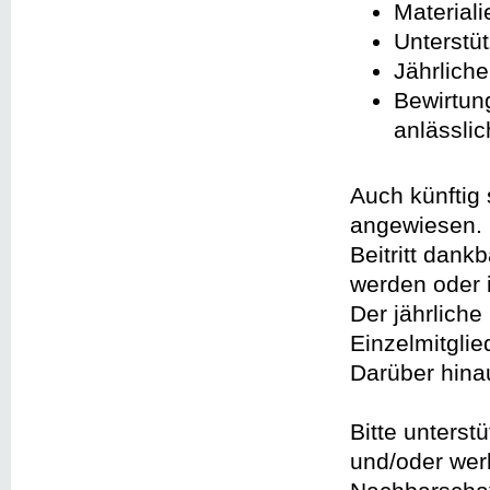
Materiali
Unterstü
Jährlich
Bewirtung
anlässli
Auch künftig 
angewiesen. D
Beitritt dank
werden oder 
Der jährliche
Einzelmitglie
Darüber hina
Bitte unterst
und/oder wer