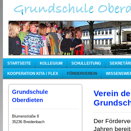
STARTSEITE
KOLLEGIUM
SCHULLEITUNG
SEKRETÄR
KOOPERATION KITA / FLEX
FÖRDERVEREIN
WISSENSWE
Grundschule
Verein de
Oberdieten
Grundsch
Blumenstraße 8
Der Förderver
35236 Breidenbach
Jahren berei