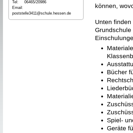
Tel: 06465/20986
können, wovon
Email:
poststelle3411@schule.hessen.de
Unten finden 
Grundschule g
Einschulunge
Materiale
Klassenb
Ausstatt
Bücher f
Rechtschr
Liederbüc
Materiali
Zuschüss
Zuschüss
Spiel- un
Geräte f